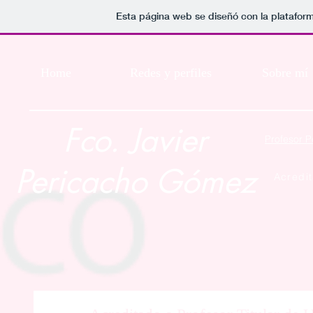
Esta página web se diseñó con la platafor
Home
Redes y perfiles
Sobre mí
Fco. Javier
Profesor 
Pericacho Gómez
Acredi