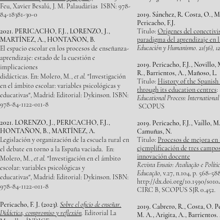
Feu, Xavier Besalú, J. M. Palaudàrias ISBN: 978-
84-18381-30-0
2019. Sánchez, R. Costa, O., M
Pericacho, F.J.
2021. PERICACHO, F.J., LORENZO, J.,
Título:
Orígenes del conectiv
MARTÍNEZ, A., HONTAÑON, B.
paradigma del aprendizaje en la
Educación y Humanismo. 21(36), 12
El espacio escolar en los procesos de enseñanza-
aprendizaje: estado de la cuestión e
2019. Pericacho, F.J., Novillo, 
implicaciones
R., Barrientos, A., Mañoso, L.
didácticas.
En: Molero, M.,
et al.
"Investigación
Título:
History of the Spanish
en el ámbito escolar: variables psicológicas y
through its education centres
:
educativas",
Madrid: Editorial: Dykinson. ISBN:
Educational Process: International
978-84-1122-011-8
SCOPUS
2021. LORENZO, J., PERICACHO, F.J.,
2019. Pericacho, F.J., Vaíllo, 
HONTAÑON, B., MARTÍNEZ, A.
Camuñas, N.
Legislación y organización de la escuela rural en
Título:
Procesos de mejora en 
ejemplificación de tres campos
el debate en torno a la España vaciada.
En:
innovación docente
Molero, M.,
et al.
"Investigación en el ámbito
Revista Ensaio: Avaliação e Políti
escolar: variables psicológicas y
Educação,
v.27, n.104, p. 568-58
educativas",
Madrid: Editorial: Dykinson. ISBN:
http://dx.doi.org/10.1590/s01
978-84-1122-011-8
CIRC B, SCOPUS SJR 0.452.
Pericacho
, F. J. (2023)
.
Sobre el oficio de enseñar.
2019. Cabrero, R., Costa, O. Pe
Didáctica, compromiso y reflexión
.
Editorial La
M. A., Arigita, A., Barrientos.