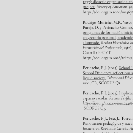
1977): didactic organisation a
project
.
History of Education, 51
https://doi.org/10.1080/0046
Rodrigo-Moriche, M.P., Vasco
Pareja, D. y Pericacho-Gomez, 
programas de formación inicial
trayectoria personal, académic
alumnado.
Revista Electrónica In
Formación del Profesorado, 25
(2)
Cuartil 1 FECYT.
https://doi.org/10.6018/reifop
Pericacho, F. J. (2023)
.
School 
School Efficiency: reflections 
liquid society.
Culture and Educa
1000
JCR, SCOPUS Q1.
Pericacho, F. J. (2023)
.
Implicac
espacio escolar.
Revista Perfiles 
https://doi.org/10.22201/iisue.2448
SCOPUS Q3.
Pericacho, F. J., Feu, J., Torren
Renovación pedagógica y nueva
Encuentros. Revista de Ciencias H