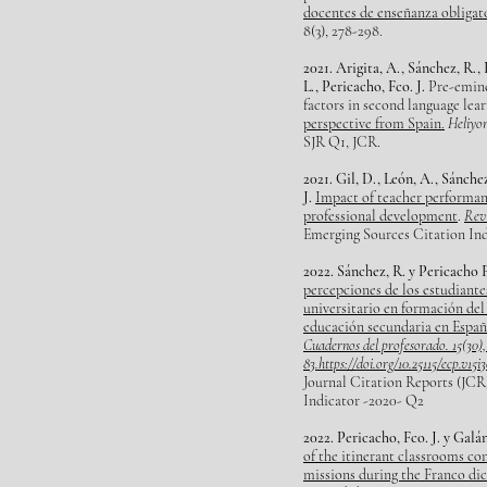
docentes de enseñanza obligato
8(3), 278-298.
2021. Arigita, A., Sánchez, R.,
L., Pericacho, Fco. J.
Pre-emine
factors in second language lea
perspective from Spain.
Heliyo
SJR Q1, JCR.
2021. Gil, D., León, A., Sánche
J.
Impact of teacher performan
professional development
.
Revi
Emerging Sources Citation Ind
2022
. Sánchez, R. y Pericacho F
percepciones de los estudiante
universitario en formación del
educación secundaria en Españ
Cuadernos del profesorado. 15(30),
83.https://doi.org/10.25115/ecp.v15i
Journal Citation Reports (JCR
Indicator -2020- Q2
2022. Pericacho, Fco. J. y Galá
of the itinerant classrooms co
missions during the Franco dic