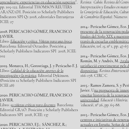
aprendizaje: experiencias en educación superior
”,
Revista: Cabás: Revista del Centr
pp. 105-122. Editorial THOMSON REUTERS
Interpretación y Estudios en mate
ARANZADI. Posición 10 Scholarly Publishers
la Consejería de Educación, Cultu
Indicators SPI Q1 2018, editoriales Extranjeras
de Cantabria (España)
. Número: 1
ICEE: 27
2014.- Pericacho Gómez, Fco. J
2018. PERICACHO GÓMEZ, FRANCISCO
presente de la renovación peda
JAVIER
.
finales del Siglo XIX a nuestro
Libro:
Educación y crítica. Viñetas para una época
.
través de escuelas emblemática
Barcelona: Editorial Octaedro. Posición 4
Educación
,
vol. 15
, nº 1, pp. 47
Scholarly Publishers Indicators SPI 2018, ICEE:
102
2014.- Pericacho Gómez, Fco. J
Román, M. y Andrés, M.
Avalu
2019. Monarca, H.; Gorostiaga, J. y Pericacho F. J.
satisfacció experimentat pels 
LIbro:
Calidad de la educación: aportes de la
dispositius
.
Revista d'intervenció
investigación y la práctica
. Editorial Dykinson.
166-178. CIRC C
(Posición 12 Scholarly Publishers Indicators SPI
ICEE 28)
2015.- Ramos Zamora, S. y Pe
Javier.
U
na propuesta de inno
2020. PERICACHO GÓMEZ, FRANCISCO
enseñar historia de la renovac
JAVIER
.
universidad
.
Educació i História.
Libro:
50 viñetas críticas para docentes
.
Barcelona:
´educació
, nº 26, pp. 65-88.
Editorial GRAÓ. Posición 2 Scholarly Publishers
Indicators SPI 2018, ICEE: 137
2015.- Pericacho Gómez, Fco. J
centros e iniciativas de renov
2020. PERICACHO, F.J.; SÁNCHEZ, R.;
actuales en España. Señas de i