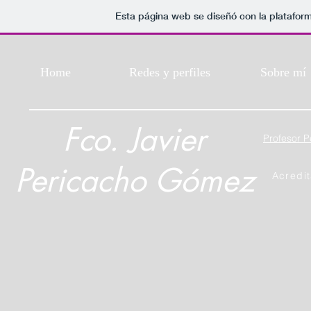
Esta página web se diseñó con la platafor
Home
Redes y perfiles
Sobre mí
Fco. Javier
Profesor 
Pericacho Gómez
Acredi