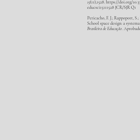
15
(11),1528.
https://doi.org/10.3
educsci15111528 JCR/
SJR Q1
Pericacho, F. J.; Rappoport, S.
School space design: a systema
Brasileira de Educação.
Aprobado