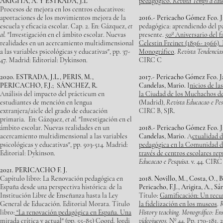
ARIGITA, A. Y ESTRADA, J.L
pedagógico.
Revista Temps d´edu
Procesos de mejora en los centros educativos:
aportaciones de los movimientos mejora de la
2016.- Pericacho Gómez Fco. J
escuela y eficacia escolar. Cap. 2. En: Gázquez,
et
pedagógica: aprendiendo del p
al.
"Investigación en el ámbito escolar. Nuevas
presente.
50º Aniversario del f
realidades en un acercamiento multidimensional
Celestin Freinet (1896- 1966).
a las variables psicológicas y educativas", pp. 37-
Monográfico
.
Revista Tendencia
47
.
Madrid: Editorial: Dykinson.
CIRC C
2020. ESTRADA, J.L., PERIS, M.,
2017.- Pericacho Gómez Fco. J
PERICACHO, F.J.; SÁNCHEZ, R.
Candelas, Mario.
I
nicios de l
Análisis del impacto del prácticum en
la Ciudad de los Muchachos de
estudiantes de mención en lengua
(Madrid),
Revista Educacao e Pes
extranjera/aicle del grado de educación
CIRC B, SJR.
primaria. En: Gázquez,
et al.
"Investigación en el
ámbito escolar. Nuevas realidades en un
2018.- Pericacho Gómez Fco. J
acercamiento multidimensional a las variables
Candelas, Mario.
A
ctualidad d
psicológicas y educativas", pp. 503-514
.
Madrid:
pedagógica en la Comunidad d
Editorial: Dykinson.
través de centros escolares rep
Educacao e Pesquisa
. v. 44. CIRC
2021. PERICACHO F. J.
Capítulo libro: La Renovación pedagógica en
2018. Novillo, M., Costa, O., B
España desde una perspectiva histórica: de la
Pericacho, F.J., Arigita, A., Sá
Institución Libre de Enseñanza hasta la Ley
Título:
Gamificación: Un recur
General de Educación. Editorial Morata. Título
la fidelización en los museos
.
R
libro:
“La renovación pedagógica en España. Una
History teaching. Monográfico: Ens
mirada crítica y actual" (
pp. 55-85)
Coord. Jordi
videojuegos.
Nº 44. Pp. 170-181.