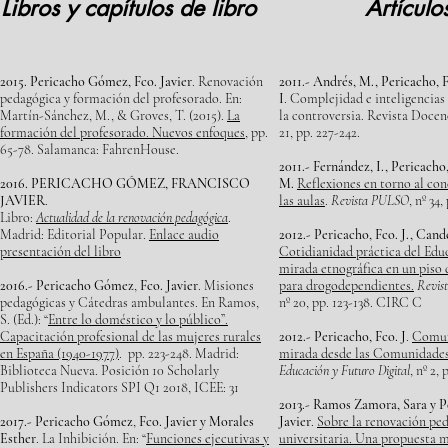
Libros y capítulos de libro
Artículo
2015. Pericacho Gómez, Fco. Javier
. Renovación
2011.- Andrés, M., Pericacho, 
pedagógica y formación del profesorado. En:
I
.
Complejidad e inteligencias 
Martín-Sánchez, M., & Groves, T. (2015).
La
la controversia
. Revista Docenc
formación del profesorado. Nuevos enfoques,
pp.
21, pp. 227-242.
65-78. Salamanca: FahrenHouse.
2011.- Fernández, I., Pericacho
2016. PERICACHO GÓMEZ, FRANCISCO
M.
Reflexiones en torno al con
JAVIER
.
las aulas
.
Revista PULSO
, nº 34
Libro:
Actualidad de la renovación pedagógica
.
Madrid: Editorial Popular.
Enlace audio
2012.- Pericacho, Fco. J., Cand
presentación del libro
Cotidianidad práctica del Edu
mirada etnográfica en un piso 
2016.- Pericacho Gómez
,
Fco. Javier
. Misiones
para drogodependientes.
Revist
pedagógicas y Cátedras ambulantes. En Ramos,
nº 20, pp. 123-138. CIRC C
S. (Ed.): “
Entre lo doméstico y lo público”.
Capacitación profesional de las mujeres rurales
2012.- Pericacho, Fco. J
.
Comun
en España (1940-1977)
. pp. 223-248. Madrid:
mirada desde las Comunidades
Biblioteca Nueva. Posición 10 Scholarly
Educación y Futuro Digital
, nº 2, 
Publishers Indicators SPI Q1 2018, ICEE: 31
2013.- Ramos Zamora, Sara y 
2017.- Pericacho Gómez
,
Fco. Javier y Morales
Javier
.
Sobre la renovación ped
Esther
. La Inhibición. En: “
Funciones ejecutivas y
universitaria. Una propuesta 