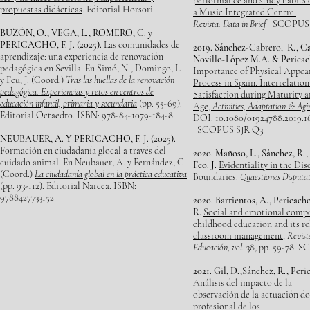
performance and study habits 
propuestas didácticas
. Editorial Horsori.
a Music Integrated Centre.
Revista: Data in Brief
SCOPUS 
BUZÓN, O., VEGA, L., ROMERO, C. y
PERICACHO, F. J. (2025).
Las comunidades de
2019. Sánchez-Cabrero, R., Ca
aprendizaje: una experiencia de renovación
Novillo-López M.A. & Pericac
pedagógica en Sevilla. En Simó, N., Domingo, L.
I
mportance of Physical Appea
y Feu, J. (Coord.)
Tras las huellas de la renovación
Process in Spain. Interrelatio
pedagógica. Experiencias y retos en centros de
Satisfaction during Maturity 
educación infantil, primaria y secundaria
(pp. 55-69).
Age,
Activities, Adaptation & Agi
Editorial Octaedro. ISBN: 978-84-1079-184-8
DOI:
10.1080/01924788.2019.1
SCOPUS SJR Q3
NEUBAUER, A. Y PERICACHO, F. J. (2025).
Formación en ciudadanía glocal a través del
2020. Mañoso, L., Sánchez, R., 
cuidado animal. En Neubauer, A. y Fernández, C.
Fco. J.
Evidentiality in the Dis
(Coord.)
La ciudadanía global en la práctica educativa
Boundaries.
Quaestiones Disputa
(pp. 93-112). Editorial Narcea. ISBN:
9788427733152
2020. Barrientos, A., Pericacho
R.
Social and emotional compet
childhood education and its re
classroom management
,
Revist
Educación, vol.
38, pp. 59-78. 
2021. Gil, D.,Sánchez, R., Peri
Análisis del impacto de la
observación de la actuación do
profesional de los