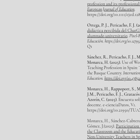
profession and its professional
European Journal of Education
.
https://doi.org/10.1111/ejed.1
Ortega, P. J., Pericacho, F. J. (
didáctica percibida del ChatG
alumnado universitario
.
Píxel-B
Educación.
https://doi.org/10.1279
Q1
Sánchez, R., Pericacho, F. J., 
Monarca, H. (2025).
Use of Wo
Teaching Profession in Spain: 
the Basque Country.
Internation
Education.
https://doi.org/10.478
Monarca, H., Rappoport, S., M
J.M., Pericacho, F. J., Gratacó
Azorín, C. (2025)
. Encuesta so
docente. e-cienciaDatos, V1.
https://doi.org/10.21950/TU
Monarca, H., Sánchez-Cabrero
Gómez, J.(2025).
Participation
the Classroom and the Educati
Non-University Teachers in Sp