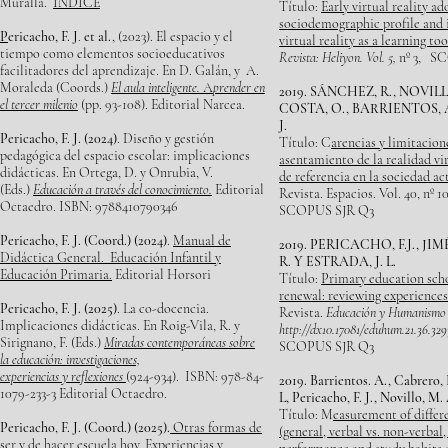
Muralla
.
ÍNDICE
Título:
Early virtual reality ad
sociodemographic profile and i
P
ericacho, F. J
.
et al.,
(2023). El espacio y el
virtual reality as a learning too
tiempo como elementos socioeducativos
Revista: Heliyon. Vol. 5,
nº 3,
SCO
facilitadores del aprendizaje. En D. Galán, y A.
Moraleda (Coords.)
El aula inteligente.
A
prender en
2019. SÁNCHEZ, R., NOVILL
el tercer milenio
(pp. 93-108). Editorial Narcea.
COSTA, O., BARRIENTOS, A
J.
Pericacho, F. J. (2024)
. Diseño y gestión
Título: C
arencias y limitacion
pedagógica del espacio escolar: implicaciones
asentamiento de la realidad vi
didácticas. En Ortega, D. y Onrubia, V.
de referencia en la sociedad ac
(Eds.)
Educación a través del conocimiento.
Editorial
Revista. Espacios. Vol. 40, nº 
Octaedro. ISBN: 9788410790346
SCOPUS SJR Q3
Pericacho
, F. J. (Coord.) (2024)
.
Manual de
2019. PERICACHO, F.J., JI
Didáctica General. Educación Infantil y
R. Y ESTRADA, J. L.
Educación Primaria.
Editorial Horsori
Título:
Primary education sch
renewal: reviewing experiences
Pericacho, F. J. (2025)
. La co-docencia.
Revista.
Educación y Humanismo 2
Implicaciones didácticas. En Roig-Vila, R. y
http://dx10.17081/eduhum.21.36.329
Sirignano, F. (Eds.)
Miradas contemporáneas sobre
SCOPUS SJR Q3
la educación: investigaciones,
experiencias y reflexiones
(924-934). ISBN: 978-84-
2019. Barrientos. A., Cabrero, 
1079-233-3 Editorial Octaedro.
L, Pericacho, F. J., Novillo, M.
Título: M
easurement of differe
Pericacho, F. J. (Coord.) (2025).
Otras formas de
(general, verbal vs. non-verbal
ser y de hacer escuela hoy. Experiencias y